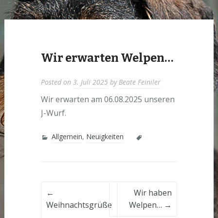
Wir erwarten Welpen…
Posted on
3. Juli 2025
by
Beate Feiniler
Wir erwarten am 06.08.2025 unseren
J-Wurf.
Allgemein
,
Neuigkeiten
Post
←
Wir haben
Weihnachtsgrüße
Welpen…
→
…