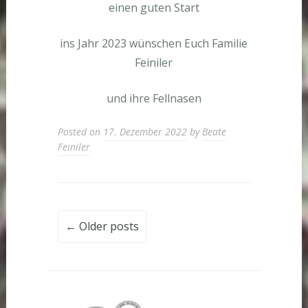
einen guten Start
ins Jahr 2023 wünschen Euch Familie
Feiniler
und ihre Fellnasen
Posted on
17. Dezember 2022
by
Beate
Feiniler
Posts
←
Older posts
navigation