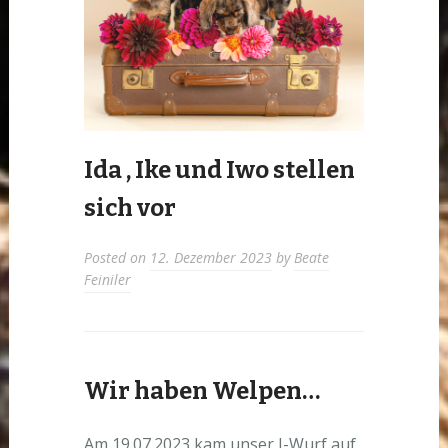
Ida , Ike und Iwo stellen
sich vor
Posted on
12. Dezember 2023
by
Beate
Feiniler
Wir haben Welpen…
Am 19.07.2023 kam unser I-Wurf auf